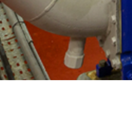
Odborné informace
Zlepšení trávení vlákniny a výsledného výkonu st
krmné dávky 6-uhlíkovými cukry.
Phil Holder PhD | Luiza Fernandes BVSc | Riccard