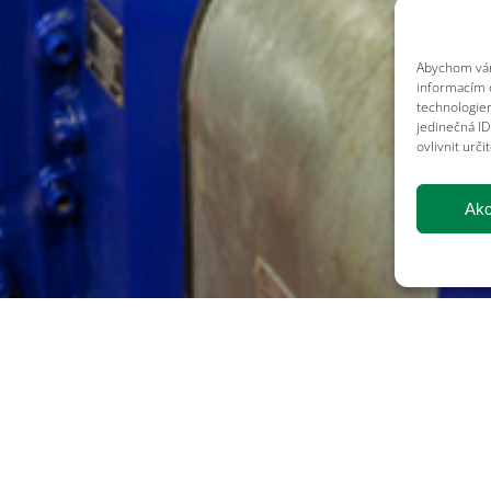
Abychom vám 
informacím o
technologie
jedinečná I
ovlivnit urči
Akc
áda správným doplněním
o Bari BSc